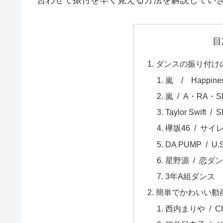
合わせて振付を早く覚える方法を解説してい
目
ダンスの振り付け
嵐 / Happine
嵐 / A・RA・S
Taylor Swift / S
欅坂46 / サ
DA PUMP / U.
星野源 / 恋ダ
3年A組ダンス
簡単でかわいい動
西内まりや / Ch