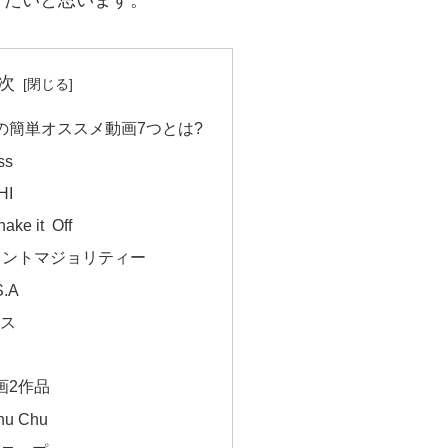
きたいと思います。
次
の簡単オススメ動画7つとは?
ss
HI
hake it Off
イレントマジョリティー
S.A
ンス
画2作品
u Chu